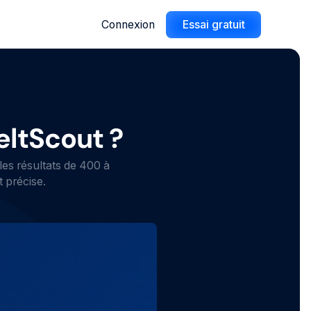
Connexion
Essai gratuit
eltScout ?
les résultats de 400 à
 précise.