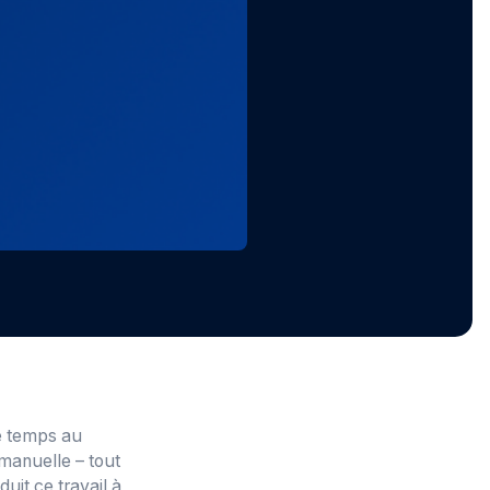
de temps au
manuelle – tout
uit ce travail à