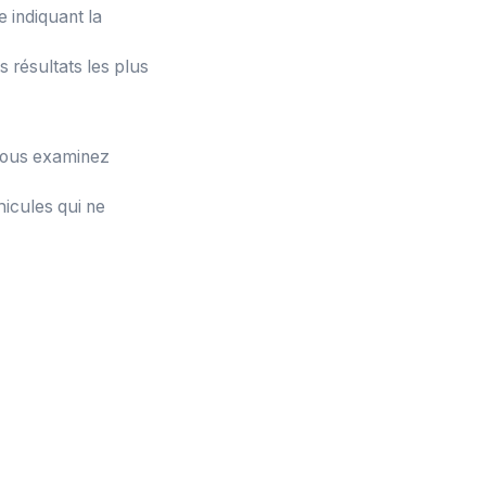
 indiquant la
 résultats les plus
 vous examinez
icules qui ne
 une demi-matinée
, simplifiant les
manquer la
nquez pas les