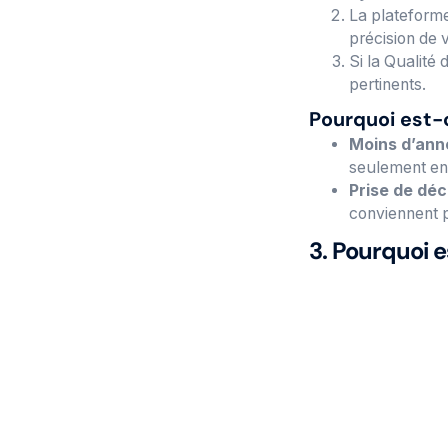
La plateforme
précision de v
Si la Qualité
pertinents.
Pourquoi est-
Moins d’ann
seulement en
Prise de déc
conviennent p
3. Pourquoi 
Gain de temp
est maintenan
Processus di
audits interne
Moins d’erre
meilleure offr
Constamment
véhicules qui