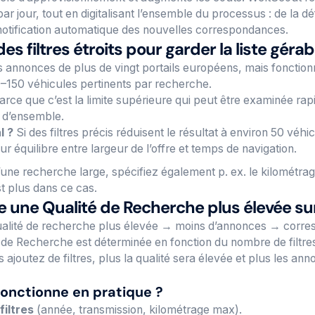
r jour, tout en digitalisant l’ensemble du processus : de la déf
notification automatique des nouvelles correspondances.
des filtres étroits pour garder la liste gérab
s annonces de plus de vingt portails européens, mais fonction
150 véhicules pertinents par recherche.
rce que c’est la limite supérieure qui peut être examinée ra
 d’ensemble.
l ?
Si des filtres précis réduisent le résultat à environ 50 véhi
ur équilibre entre largeur de l’offre et temps de navigation.
’une recherche large, spécifiez également p. ex. le kilométr
t plus dans ce cas.
ie une Qualité de Recherche plus élevée su
qualité de recherche plus élevée → moins d’annonces → corr
é de Recherche est déterminée en fonction du nombre de filtr
s ajoutez de filtres, plus la qualité sera élevée et plus les an
nctionne en pratique ?
filtres
(année, transmission, kilométrage max).