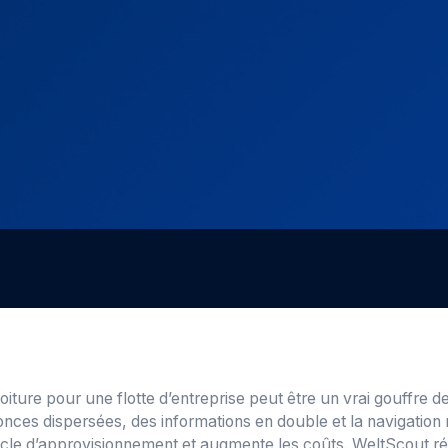
iture pour une flotte d’entreprise peut être un vrai gouffre 
nces dispersées, des informations en double et la navigation 
ycle d’approvisionnement et augmente les coûts. WeltScout réd