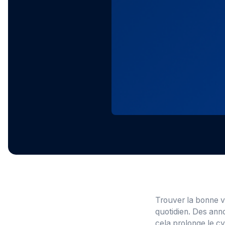
Trouver la bonne vo
quotidien. Des anno
cela prolonge le c