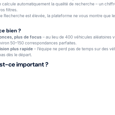
 calcule automatiquement la qualité de recherche – un chiffre
os filtres.
 de Recherche est élevée, la plateforme ne vous montre que les
ce bien ?
onces, plus de focus
– au lieu de 400 véhicules aléatoires
viron 50–150 correspondances parfaites.
ision plus rapide
– l’équipe ne perd pas de temps sur des véh
as dès le départ.
est-ce important ?
s :
le travail qui nécessitait auparavant un employé pendant
t fait en quelques minutes.
gitalisé :
toutes les étapes sont enregistrées et reproductibles
s.
urs :
un ensemble étroit de résultats réduit la probabilité de 
e.
 à jour :
la mise à jour quotidienne garantit que vous ne ma
 se vendent le jour même.