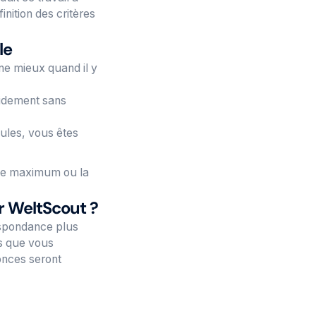
inition des critères
le
ne mieux quand il y
pidement sans
cules, vous êtes
age maximum ou la
r WeltScout ?
espondance plus
es que vous
nonces seront