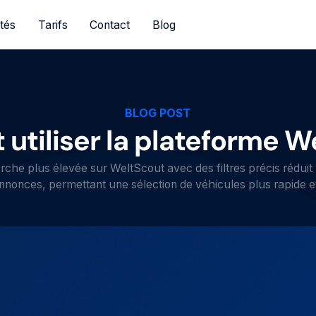
ités
Tarifs
Contact
Blog
BLOG POST
tiliser la plateforme W
che plus élevée sur WeltScout avec des filtres précis réduit 
nnonces, permettant une sélection de véhicules plus rapide et