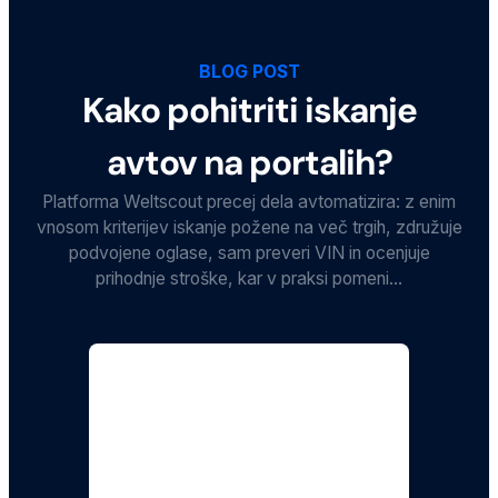
BLOG POST
Kako pohitriti iskanje
avtov na portalih?
Platforma Weltscout precej dela avtomatizira: z enim
vnosom kriterijev iskanje požene na več trgih, združuje
podvojene oglase, sam preveri VIN in ocenjuje
prihodnje stroške, kar v praksi pomeni...